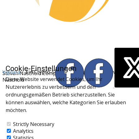
Cookie-Einstellungen
Vigilara
- Ein Crypto-Sicherheitsprojekt von Steven
Steven Naschold Computerservice © 2026-2027
Diese Website verwendet Cookies, um Ihr
Naschold
Nutzererlebnis zu verbessern und den
ordnungsgemäßen Betrieb sicherzustellen. Sie
können auswählen, welche Kategorien Sie erlauben
möchten.
Strictly Necessary
Analytics
Statistics