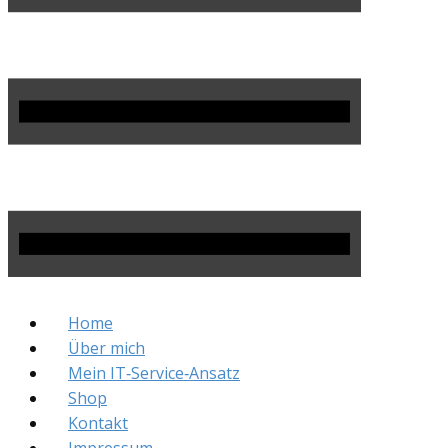
Home
Über mich
Mein IT‑Service‑Ansatz
Shop
Kontakt